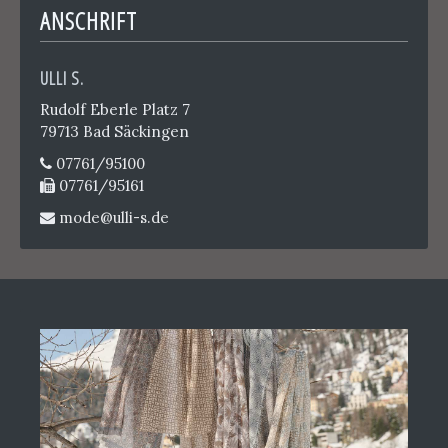
ANSCHRIFT
ULLI S.
Rudolf Eberle Platz 7
79713 Bad Säckingen
07761/95100
07761/95161
mode@ulli-s.de