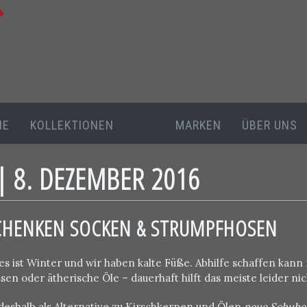
NE
KOLLEKTIONEN
MARKEN
ÜBER UNS
 | 8. DEZEMBER 2016
CHENKEN SOCKEN & STRUMPFHOSEN
 es ist Winter und wir haben kalte Füße. Abhilfe schaffen kan
en oder ätherische Öle – dauerhaft hilft das meiste leider nic
eshalb als Alternative zu Kirschkernen und Ölen
neue Schuhe o