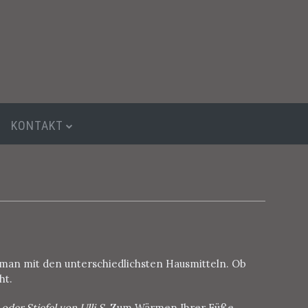
KONTAKT
n man mit den unterschiedlichsten Hausmitteln. Ob
ht.
der Stiefel von Ulli S
. Zum Wärmen Ihrer Füße