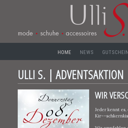
HOME
NEWS
GUTSCHEI
ULLI S. | ADVENTSAKTION
WIR VERS
Jeder kennt es,
Kir––schkernkiss
Wir empfehlen d